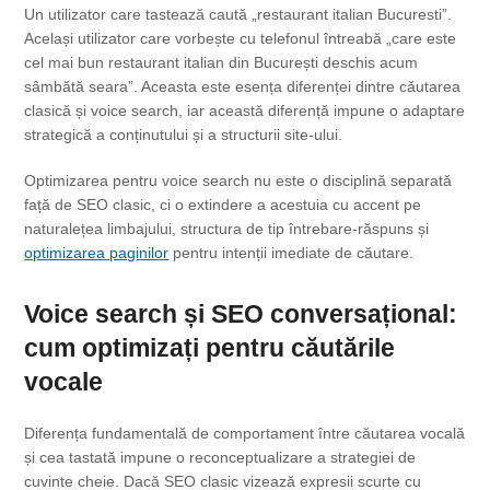
Un utilizator care tastează caută „restaurant italian Bucuresti”.
Același utilizator care vorbește cu telefonul întreabă „care este
cel mai bun restaurant italian din București deschis acum
sâmbătă seara”. Aceasta este esența diferenței dintre căutarea
clasică și voice search, iar această diferență impune o adaptare
strategică a conținutului și a structurii site-ului.
Optimizarea pentru voice search nu este o disciplină separată
față de SEO clasic, ci o extindere a acestuia cu accent pe
naturalețea limbajului, structura de tip întrebare-răspuns și
optimizarea paginilor
pentru intenții imediate de căutare.
Voice search și SEO conversațional:
cum optimizați pentru căutările
vocale
Diferența fundamentală de comportament între căutarea vocală
și cea tastată impune o reconceptualizare a strategiei de
cuvinte cheie. Dacă SEO clasic vizează expresii scurte cu