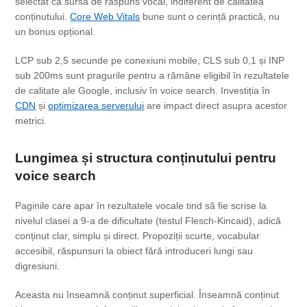
selectat ca sursă de răspuns vocal, indiferent de calitatea
conținutului.
Core Web Vitals
bune sunt o cerință practică, nu
un bonus opțional.
LCP sub 2,5 secunde pe conexiuni mobile, CLS sub 0,1 și INP
sub 200ms sunt pragurile pentru a rămâne eligibil în rezultatele
de calitate ale Google, inclusiv în voice search. Investiția în
CDN
și
optimizarea serverului
are impact direct asupra acestor
metrici.
Lungimea și structura conținutului pentru
voice search
Paginile care apar în rezultatele vocale tind să fie scrise la
nivelul clasei a 9-a de dificultate (testul Flesch-Kincaid), adică
conținut clar, simplu și direct. Propoziții scurte, vocabular
accesibil, răspunsuri la obiect fără introduceri lungi sau
digresiuni.
Aceasta nu înseamnă conținut superficial. Înseamnă conținut