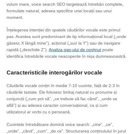
volum mare, voice search SEO targetează întrebări complete,
formulate natural, adesea specifice unei locații sau unui
moment.
Înțelegerea intenției din spatele căutărilor vocale este primul
pas. Acestea sunt predominant de tip informațional local („unde
găsesc X lângă mine”), acțional („sun la Y”) sau de navigare
rapidă („deschide Z”).
Analiza gap-ului de conținut
poate
identifica întrebările vocale neacoperite în nișa dumneavoastră.
Caracteristicile interogărilor vocale
Căutările vocale conțin în medie 7-10 cuvinte, față de 2-3 în
căutările tastate. Ele folosesc limbaj natural cu pronume și
conjuncții („cum pot să”, „ce trebuie să fac când”, „unde se
află”) și au adesea caracter conversațional, ca și cum
utilizatorul ar vorbi cu o persoană.
Cuvintele întrebătoare domină voice search: „cine”, „ce”,
„unde”, „când”, „cum”, „de ce”. Structurarea conținutului în jurul