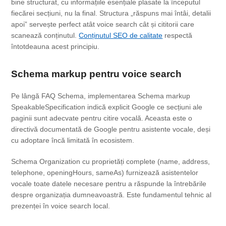
bine structurat, cu informațiile esențiale plasate la începutul
fiecărei secțiuni, nu la final. Structura „răspuns mai întâi, detalii
apoi” servește perfect atât voice search cât și cititorii care
scanează conținutul.
Conținutul SEO de calitate
respectă
întotdeauna acest principiu.
Schema markup pentru voice search
Pe lângă FAQ Schema, implementarea Schema markup
SpeakableSpecification indică explicit Google ce secțiuni ale
paginii sunt adecvate pentru citire vocală. Aceasta este o
directivă documentată de Google pentru asistente vocale, deși
cu adoptare încă limitată în ecosistem.
Schema Organization cu proprietăți complete (name, address,
telephone, openingHours, sameAs) furnizează asistentelor
vocale toate datele necesare pentru a răspunde la întrebările
despre organizația dumneavoastră. Este fundamentul tehnic al
prezenței în voice search local.