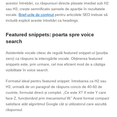
acestor întrebări, cu răspunsuri directe plasate imediat sub H2
sau H3, crește semnificativ șansele de apariție în rezultatele
vocale.
Brief-urile de conținut
pentru articolele SEO trebuie să
includă explicit aceste întrebări ca headings.
Featured snippets: poarta spre voice
search
Asistentele vocale citesc de regulă featured snippet-ul (poziția
zero) ca răspuns la interogările vocale. Obținerea featured
snippets este, prin urmare, cel mai eficient mod de a câștiga
vizibilitate în voice search.
Formatul ideal pentru featured snippet: întrebarea ca H2 sau
H3, urmată de un paragraf de răspuns concis de 40-60 de
cuvinte, formulat direct și complet. „Ce este X? X este Y care
face Z, funcționând prin mecanismul W.” Acest format compact
satisface atât algoritmul Google cât și utilizatorul care ascultă
răspunsul.