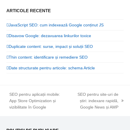
ARTICOLE RECENTE
JavaScript SEO: cum indexează Google conținut JS
Disavow Google: dezavuarea linkurilor toxice
Duplicate content: surse, impact și soluții SEO
Thin content: identificare și remediere SEO
Date structurate pentru articole: schema Article
SEO pentru aplicații mobile:
SEO pentru site-uri de
App Store Optimization și
știri: indexare rapidă,
previous
next
vizibilitate în Google
Google News și AMP
post:
post: