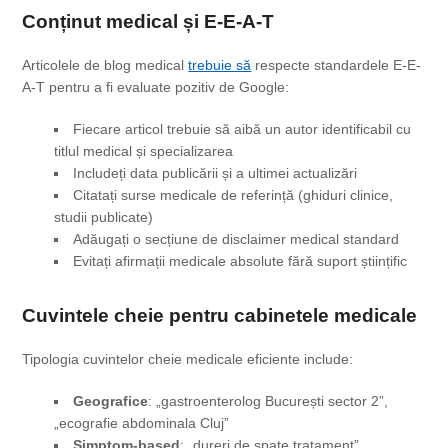
Conținut medical și E-E-A-T
Articolele de blog medical
trebuie să
respecte standardele E-E-
A-T pentru a fi evaluate pozitiv de Google:
Fiecare articol trebuie să aibă un autor identificabil cu
titlul medical și specializarea
Includeți data publicării și a ultimei actualizări
Citatați surse medicale de referință (ghiduri clinice,
studii publicate)
Adăugați o secțiune de disclaimer medical standard
Evitați afirmații medicale absolute fără suport științific
Cuvintele cheie pentru cabinetele medicale
Tipologia cuvintelor cheie medicale eficiente include:
Geografice
: „gastroenterolog București sector 2”,
„ecografie abdominala Cluj”
Simptom-based
: „dureri de spate tratament”,