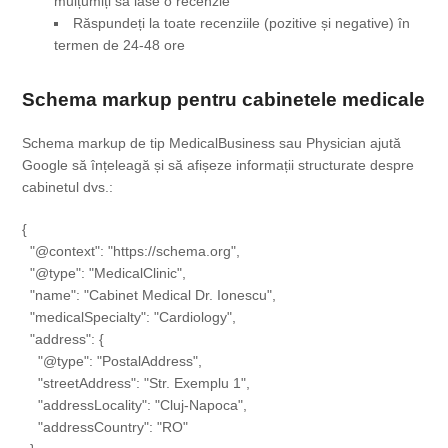
mulțumiți să lase o recenzie
Răspundeți la toate recenziile (pozitive și negative) în
termen de 24-48 ore
Schema markup pentru cabinetele medicale
Schema markup de tip MedicalBusiness sau Physician ajută
Google să înțeleagă și să afișeze informații structurate despre
cabinetul dvs.:
{

  "@context": "https://schema.org",

  "@type": "MedicalClinic",

  "name": "Cabinet Medical Dr. Ionescu",

  "medicalSpecialty": "Cardiology",

  "address": {

    "@type": "PostalAddress",

    "streetAddress": "Str. Exemplu 1",

    "addressLocality": "Cluj-Napoca",

    "addressCountry": "RO"
