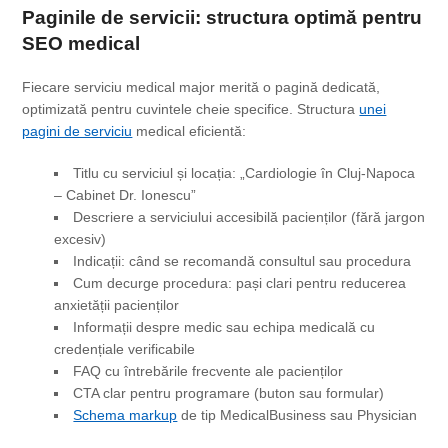
Paginile de servicii: structura optimă
pentru
SEO
medical
Fiecare serviciu medical major merită o pagină dedicată,
optimizată pentru cuvintele cheie specifice. Structura
unei
pagini de serviciu
medical eficientă:
Titlu cu serviciul și locația: „Cardiologie în Cluj-Napoca
– Cabinet Dr. Ionescu”
Descriere a serviciului accesibilă pacienților (fără jargon
excesiv)
Indicații: când se recomandă consultul sau procedura
Cum decurge procedura: pași clari pentru reducerea
anxietății pacienților
Informații despre medic sau echipa medicală cu
credențiale verificabile
FAQ cu întrebările frecvente ale pacienților
CTA clar pentru programare (buton sau formular)
Schema markup
de tip MedicalBusiness sau Physician