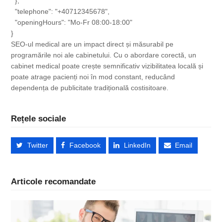
  },

  "telephone": "+40712345678",

  "openingHours": "Mo-Fr 08:00-18:00"

}
SEO-ul medical are un impact direct și măsurabil pe
programările noi ale cabinetului. Cu o abordare corectă, un
cabinet medical poate crește semnificativ vizibilitatea locală și
poate atrage pacienți noi în mod constant, reducând
dependența de publicitate tradițională costisitoare.
Rețele sociale
Twitter
Facebook
LinkedIn
Email
Articole recomandate