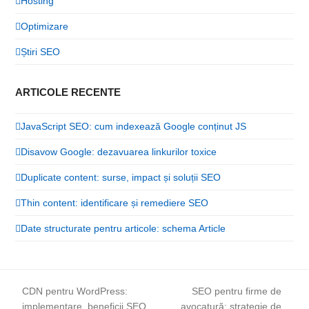
Hosting
Optimizare
Știri SEO
ARTICOLE RECENTE
JavaScript SEO: cum indexează Google conținut JS
Disavow Google: dezavuarea linkurilor toxice
Duplicate content: surse, impact și soluții SEO
Thin content: identificare și remediere SEO
Date structurate pentru articole: schema Article
CDN pentru WordPress:
SEO pentru firme de
implementare, beneficii SEO
avocatură: strategie de