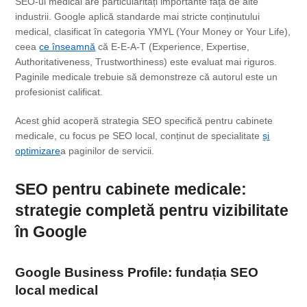
SEO-ul medical are particularități importante față de alte
industrii. Google aplică standarde mai stricte conținutului
medical, clasificat în categoria YMYL (Your Money or Your Life),
ceea
ce înseamnă
că E-E-A-T (Experience, Expertise,
Authoritativeness, Trustworthiness) este evaluat mai riguros.
Paginile medicale trebuie să demonstreze că autorul este un
profesionist calificat.
Acest ghid acoperă strategia SEO specifică pentru cabinete
medicale, cu focus pe SEO local, conținut de specialitate
și
optimizare
a paginilor de servicii.
SEO pentru cabinete medicale:
strategie completă pentru vizibilitate
în Google
Google Business Profile: fundația
SEO
local
medical