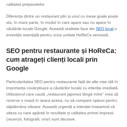
calitatea preparatelor.
Diferența dintre un restaurant plin și unul cu mese goale poate
sta, în mare parte, în modul în care apare sau nu apare în
căutările locale Google. Această realitate face din
SEO local
o
investiție esențială pentru orice unitate HoReCa serioasă.
SEO pentru restaurante și HoReCa:
cum atrageți clienți locali prin
Google
Particularitatea SEO pentru restaurante față de alte nișe stă în
importanța covârșitoare a căutărilor locale cu intenție imediată.
Utilizatorul care caută „restaurant japonez lângă mine” vrea să
rezerve o masă în seara aceea, nu să compare opțiuni pentru
săptămâna viitoare. Această urgență a intenției înseamnă că
viteza cu care apăreți în rezultate și calitatea primei impresii
(recenzii, fotografii, orar) sunt decisive.