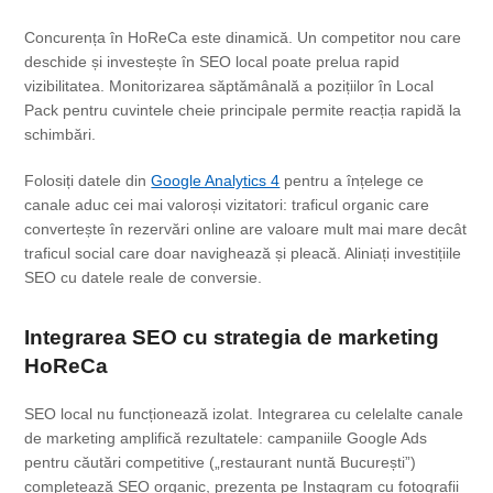
Concurența în HoReCa este dinamică. Un competitor nou care
deschide și investește în SEO local poate prelua rapid
vizibilitatea. Monitorizarea săptămânală a pozițiilor în Local
Pack pentru cuvintele cheie principale permite reacția rapidă la
schimbări.
Folosiți datele din
Google Analytics 4
pentru a înțelege ce
canale aduc cei mai valoroși vizitatori: traficul organic care
convertește în rezervări online are valoare mult mai mare decât
traficul social care doar navighează și pleacă. Aliniați investițiile
SEO cu datele reale de conversie.
Integrarea SEO cu strategia de marketing
HoReCa
SEO local nu funcționează izolat. Integrarea cu celelalte canale
de marketing amplifică rezultatele: campaniile Google Ads
pentru căutări competitive („restaurant nuntă București”)
completează SEO organic, prezența pe Instagram cu fotografii