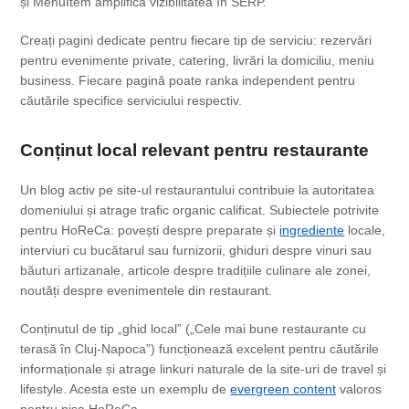
și MenuItem amplifică vizibilitatea în SERP.
Creați pagini dedicate pentru fiecare tip de serviciu: rezervări
pentru evenimente private, catering, livrări la domiciliu, meniu
business. Fiecare pagină poate ranka independent pentru
căutările specifice serviciului respectiv.
Conținut local relevant pentru restaurante
Un blog activ pe site-ul restaurantului contribuie la autoritatea
domeniului și atrage trafic organic calificat. Subiectele potrivite
pentru HoReCa: povești despre preparate și
ingrediente
locale,
interviuri cu bucătarul sau furnizorii, ghiduri despre vinuri sau
băuturi artizanale, articole despre tradițiile culinare ale zonei,
noutăți despre evenimentele din restaurant.
Conținutul de tip „ghid local” („Cele mai bune restaurante cu
terasă în Cluj-Napoca”) funcționează excelent pentru căutările
informaționale și atrage linkuri naturale de la site-uri de travel și
lifestyle. Acesta este un exemplu de
evergreen content
valoros
pentru nișa HoReCa.