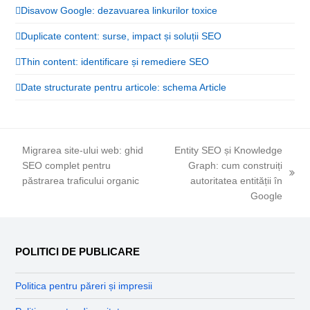
Disavow Google: dezavuarea linkurilor toxice
Duplicate content: surse, impact și soluții SEO
Thin content: identificare și remediere SEO
Date structurate pentru articole: schema Article
Migrarea site-ului web: ghid
Entity SEO și Knowledge
SEO complet pentru
Graph: cum construiți
previous
next
păstrarea traficului organic
autoritatea entității în
post:
post:
Google
POLITICI DE PUBLICARE
Politica pentru păreri și impresii