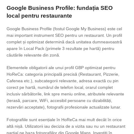
Google Business Profile: fundația SEO
local pentru restaurante
Google Business Profile (fostul Google My Business) este cel
mai important instrument SEO pentru un restaurant. Un profil
complet și optimizat determină dacă unitatea dumneavoastră
apare în Local Pack (primele 3 rezultate pe hartă) pentru
căutările relevante din zonă.
Elementele obligatorii ale unui profil GBP optimizat pentru
HoReCa: categoria principală precisă (Restaurant, Pizzerie,
Cafenea etc.), subcategorii relevante, adresa exactă cu pin
corect pe hartă, numărul de telefon local, orarul complet
inclusiv sărbătorile, link spre meniu online, atributele relevante
(terasă, parcare, WiFi, accesibil persoane cu dizabilități,
rezervări acceptate), fotografii profesionale actualizate lunar.
Fotografiile sunt esențiale în HoReCa mai mult decât în orice
altă nișă. Utilizatorii iau decizia de a vizita sau nu un restaurant
parțial pe baza fotografiilor din Google Maps. Investiți în