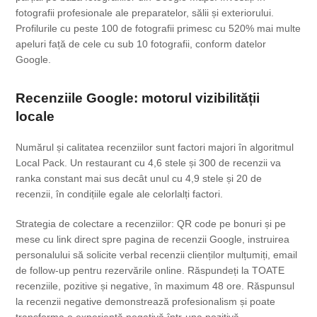
fotografii profesionale ale preparatelor, sălii și exteriorului.
Profilurile cu peste 100 de fotografii primesc cu 520% mai multe
apeluri față de cele cu sub 10 fotografii, conform datelor
Google.
Recenziile Google: motorul vizibilității
locale
Numărul și calitatea recenziilor sunt factori majori în algoritmul
Local Pack. Un restaurant cu 4,6 stele și 300 de recenzii va
ranka constant mai sus decât unul cu 4,9 stele și 20 de
recenzii, în condițiile egale ale celorlalți factori.
Strategia de colectare a recenziilor: QR code pe bonuri și pe
mese cu link direct spre pagina de recenzii Google, instruirea
personalului să solicite verbal recenzii clienților mulțumiți, email
de follow-up pentru rezervările online. Răspundeți la TOATE
recenziile, pozitive și negative, în maximum 48 ore. Răspunsul
la recenzii negative demonstrează profesionalism și poate
transforma o experiență negativă într-una pozitivă.