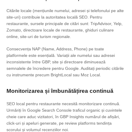
Citările locale (mențiunile numelui, adresei și telefonului pe alte
site-uri) contribuie la autoritatea locală SEO. Pentru
restaurante, sursele principale de citări sunt: TripAdvisor, Yelp,
Zomato, directoare locale de restaurante, ghiduri culinare
online, site-uri de turism regionale.
Consecvența NAP (Name, Address, Phone) pe toate
platformele este esențială. Variații ale numelui sau adresei
inconsistente între GBP, site și directoare diminuează
semnalele de încredere pentru Google. Auditați periodic citările
cu instrumente precum BrightLocal sau Moz Local.
Monitorizarea și îmbunătățirea continuă
SEO local pentru restaurante necesită monitorizare continuă.
Urmăriți în Google Search Console traficul organic și cuvintele
cheie care aduc vizitatori, în GBP Insights numărul de afișări,
click-uri și apeluri generate, pe review platforms tendința
scorului și volumul recenziilor noi.