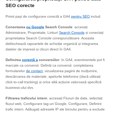
SEO corecte
Primii pași de configurare corectă a GA4
pentru SEO
includ:
Conectarea
cu Google
Search Console
: accesați
Administrare, Proprietate, Linkuri
Search Console
și conectați
proprietatea Search Console corespunzătoare. Aceasta
deblochează rapoartele de achiziție organică și integrarea
datelor de impresii și clicuri direct în GA4.
Definirea
corectă a
conversiilor
: în GA4, evenimentele pot fi
marcate ca conversii. Definiți ca conversii: completarea
formularelor
de contact
, vizualizarea paginii de mulțumire,
descărcarea de materiale, apelurile telefonice (dacă utilizați
click-to-call tracking) și orice altă acțiune valoroasă specifică
business-ului dvs.
Filtrarea traficului intern
: accesați Fluxuri de date, selectați
fluxul web, Configurare tag-uri Google, Configurare, Definire
trafic intern. Adăugați adresele IP ale biroului pentru a exclude