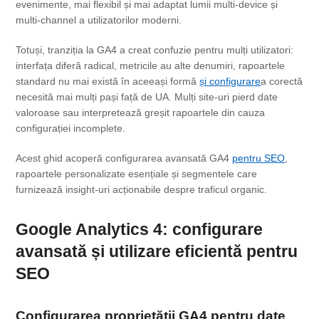
evenimente, mai flexibil și mai adaptat lumii multi-device și
multi-channel a utilizatorilor moderni.
Totuși, tranziția la GA4 a creat confuzie pentru mulți utilizatori:
interfața diferă radical, metricile au alte denumiri, rapoartele
standard nu mai există în aceeași formă
și configurare
a corectă
necesită mai mulți pași față de UA. Mulți site-uri pierd date
valoroase sau interpretează greșit rapoartele din cauza
configurației incomplete.
Acest ghid acoperă configurarea avansată GA4
pentru SEO
,
rapoartele personalizate esențiale și segmentele care
furnizează insight-uri acționabile despre traficul organic.
Google Analytics 4: configurare
avansată și utilizare eficientă
pentru
SEO
Configurarea proprietății GA4 pentru date