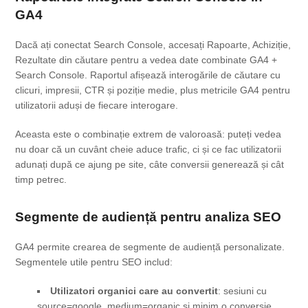
GA4
Dacă ați conectat Search Console, accesați Rapoarte, Achiziție,
Rezultate din căutare pentru a vedea date combinate GA4 +
Search Console. Raportul afișează interogările de căutare cu
clicuri, impresii, CTR și poziție medie, plus metricile GA4 pentru
utilizatorii aduși de fiecare interogare.
Aceasta este o combinație extrem de valoroasă: puteți vedea
nu doar că un cuvânt cheie aduce trafic, ci și ce fac utilizatorii
adunați după ce ajung pe site, câte conversii generează și cât
timp petrec.
Segmente de audiență pentru analiza SEO
GA4 permite crearea de segmente de audiență personalizate.
Segmentele utile pentru SEO includ:
Utilizatori organici care au convertit
: sesiuni cu
source=google, medium=organic și minim o conversie.