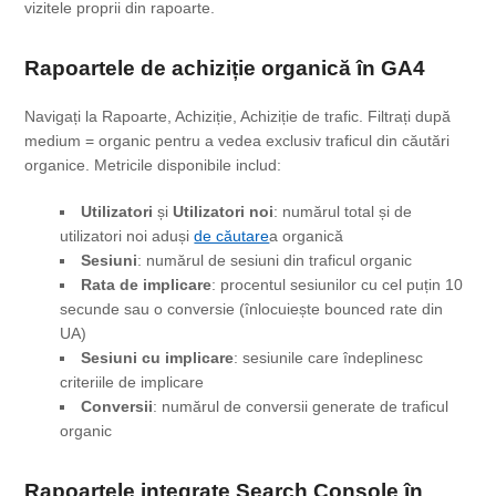
vizitele proprii din rapoarte.
Rapoartele de achiziție organică în GA4
Navigați la Rapoarte, Achiziție, Achiziție de trafic. Filtrați după
medium = organic pentru a vedea exclusiv traficul din căutări
organice. Metricile disponibile includ:
Utilizatori
și
Utilizatori noi
: numărul total și de
utilizatori noi aduși
de căutare
a organică
Sesiuni
: numărul de sesiuni din traficul organic
Rata de implicare
: procentul sesiunilor cu cel puțin 10
secunde sau o conversie (înlocuiește bounced rate din
UA)
Sesiuni cu implicare
: sesiunile care îndeplinesc
criteriile de implicare
Conversii
: numărul de conversii generate de traficul
organic
Rapoartele integrate Search Console în