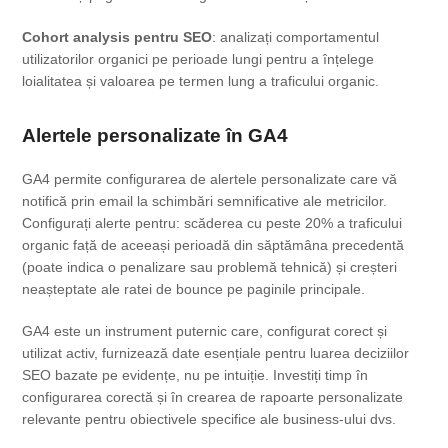
Cohort analysis pentru SEO
: analizați comportamentul
utilizatorilor organici pe perioade lungi pentru a înțelege
loialitatea și valoarea pe termen lung a traficului organic.
Alertele personalizate în GA4
GA4 permite configurarea de alertele personalizate care vă
notifică prin email la schimbări semnificative ale metricilor.
Configurați alerte pentru: scăderea cu peste 20% a traficului
organic față de aceeași perioadă din săptămâna precedentă
(poate indica o penalizare sau problemă tehnică) și creșteri
neașteptate ale ratei de bounce pe paginile principale.
GA4 este un instrument puternic care, configurat corect și
utilizat activ, furnizează date esențiale pentru luarea deciziilor
SEO bazate pe evidențe, nu pe intuiție. Investiți timp în
configurarea corectă și în crearea de rapoarte personalizate
relevante pentru obiectivele specifice ale business-ului dvs.