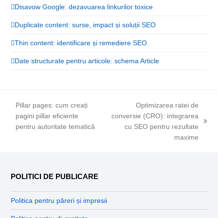
Disavow Google: dezavuarea linkurilor toxice
Duplicate content: surse, impact și soluții SEO
Thin content: identificare și remediere SEO
Date structurate pentru articole: schema Article
Pillar pages: cum creați
Optimizarea ratei de
pagini pillar eficiente
conversie (CRO): integrarea
previous
next
pentru autoritate tematică
cu SEO pentru rezultate
post:
post:
maxime
POLITICI DE PUBLICARE
Politica pentru păreri și impresii