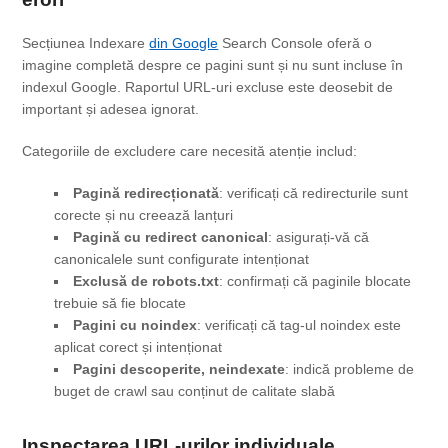
Secțiunea Indexare
din Google
Search Console oferă o
imagine completă despre ce pagini sunt și nu sunt incluse în
indexul Google. Raportul URL-uri excluse este deosebit de
important și adesea ignorat.
Categoriile de excludere care necesită atenție includ:
Pagină redirecționată
: verificați că redirecturile sunt
corecte și nu creează lanțuri
Pagină cu redirect canonical
: asigurați-vă că
canonicalele sunt configurate intenționat
Exclusă de robots.txt
: confirmați că paginile blocate
trebuie să fie blocate
Pagini cu noindex
: verificați că tag-ul noindex este
aplicat corect și intenționat
Pagini descoperite, neindexate
: indică probleme de
buget de crawl sau conținut de calitate slabă
Inspectarea URL-urilor individuale