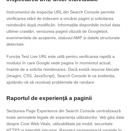
Instrumentul de inspecție URL din Search Console permite
verificarea stării de indexare a oricărei pagini și solicitarea
reindexării după modificări. Informațiile disponibile includ data
ultimei crawlări, versiunea paginii văzută de Googlebot,
evenimentele de acoperire, statusul AMP și datele structurate
detectate.
Funcția Test Live URL este utilă pentru verificarea rapidă a
modului în care Google vede pagina în momentul actual,
înainte de a solicita reindexarea. Dacă există resurse blocate
(imagini, CSS, JavaScript), Search Console le va evidenția,
ajutându-vă să rezolvați problemele de randare.
Raportul de experiență a paginii
Secțiunea Page Experience din Search Console centralizează
toate semnalele legate de experiența utilizatorilor. Veți găsi date
despre Core Web Vitals, utilizabilitate pe mobil, securitate
HTTPS și interstiții intrusive. Raportul segmentează paginile în