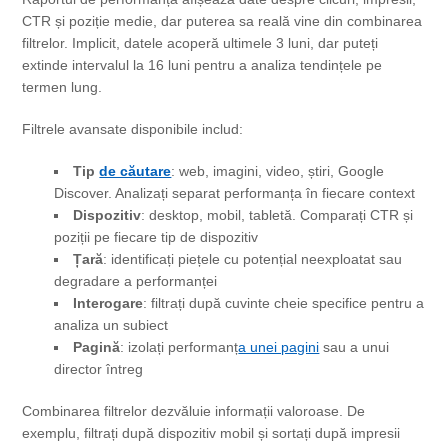
CTR și poziție medie, dar puterea sa reală vine din combinarea
filtrelor. Implicit, datele acoperă ultimele 3 luni, dar puteți
extinde intervalul la 16 luni pentru a analiza tendințele pe
termen lung.
Filtrele avansate disponibile includ:
Tip
de căutare
: web, imagini, video, știri, Google
Discover. Analizați separat performanța în fiecare context
Dispozitiv
: desktop, mobil, tabletă. Comparați CTR și
poziții pe fiecare tip de dispozitiv
Țară
: identificați piețele cu potențial neexploatat sau
degradare a performanței
Interogare
: filtrați după cuvinte cheie specifice pentru a
analiza un subiect
Pagină
: izolați performanț
a unei pagini
sau a unui
director întreg
Combinarea filtrelor dezvăluie informații valoroase. De
exemplu, filtrați după dispozitiv mobil și sortați după impresii