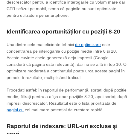
descrescător pentru a identifica interogările cu volum mare dar
CTR scăzut pe mobil, semn că paginile nu sunt optimizate
pentru utilizatorii pe smartphone.
Identificarea oportunităților cu poziții 8-20
Una dintre cele mai eficiente tehnici
de optimizare
este
concentrarea pe interogările cu poziție medie între 8 și 20.
Aceste cuvinte cheie generează deja impresii (Google
consideră că pagina este relevantă), dar nu se află în top 10. O
optimizare moderată a conținutului poate urca aceste pagini în
primele 5 rezultate, multiplicând traficul.
Procedați astfel: în raportul de performanță, sortați după poziție
medie, filtrați pentru a afișa doar pozițiile 8-20, apoi sortați după
impresii descrescător. Rezultatul este o listă prioritizată de
pagini cu
cel mai mare potențial de creștere rapidă.
Raportul
de indexare
: URL-uri excluse și
erori