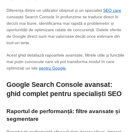
Diferența dintre un utilizator obișnuit și un specialist
SEO care
cunoaște Search Console în profunzime se traduce direct în
decizii mai bune, identificarea mai rapidă a problemelor și
oportunități de optimizare ratate de concurență. Datele oferite
de Google direct sunt mai valoroase decât orice estimare din
tool-uri terțe.
Acest ghid detaliază rapoartele avansate, filtrele utile și funcțiile
mai puțin cunoscute care vă pot transforma modul în care
optimizați un site
pentru Google
.
Google Search Console avansat:
ghid
complet pentru
specialiști SEO
Raportul de performanță: filtre avansate și
segmentare
Raportul de performanță afișează date despre clicuri, impresii,