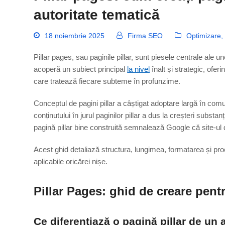
autoritate tematică
18 noiembrie 2025
Firma SEO
Optimizare
Pillar pages, sau paginile pillar, sunt piesele centrale ale u
acoperă un subiect principal
la nivel
înalt și strategic, ofer
care tratează fiecare subteme în profunzime.
Conceptul de pagini pillar a câștigat adoptare largă în c
conținutului în jurul paginilor pillar a dus la creșteri substan
pagină pillar bine construită semnalează Google că site-ul d
Acest ghid detaliază structura, lungimea, formatarea și proc
aplicabile oricărei nișe.
Pillar Pages: ghid de creare pen
Ce diferențiază o pagină pillar de un a