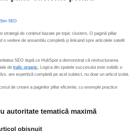
,
Știri SEO
nei strategii de conținut bazate pe topic clusters. O pagină pillar
ind o vedere de ansamblu completă și linkuind spre articolele satelit
omunitatea SEO după ce HubSpot a demonstrat că restructurarea
țiale de
trafic organic
. Logica din spatele succesului este solidă: o
vs. are expertiză completă pe acel subiect, nu doar un articol izolat.
esul de creare a paginilor pillar eficiente, cu exemple practice
tru
autoritate tematică
maximă
rticol obișnuit