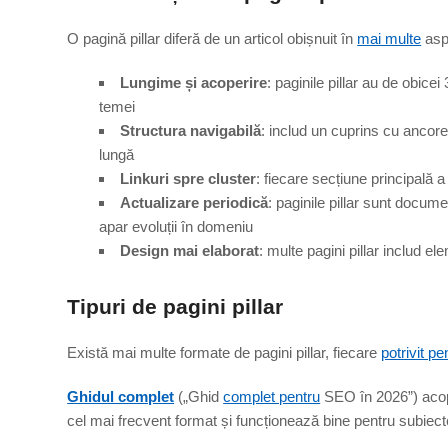
O pagină pillar diferă de un articol obișnuit în
mai multe
asp
Lungime și acoperire
: paginile pillar au de obic
temei
Structura navigabilă
: includ un cuprins cu ancore
lungă
Linkuri spre cluster
: fiecare secțiune principală a 
Actualizare periodică
: paginile pillar sunt docume
apar evoluții în domeniu
Design mai elaborat
: multe pagini pillar includ e
Tipuri de pagini pillar
Există mai multe formate de pagini pillar, fiecare
potrivit pe
Ghidul complet
(„Ghid
complet pentru
SEO în 2026”) acope
cel mai frecvent format și funcționează bine pentru subiect