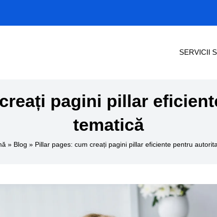
SERVICII 
reați pagini pillar eficien
tematică
nă
»
Blog
»
Pillar pages: cum creați pagini pillar eficiente pentru autori