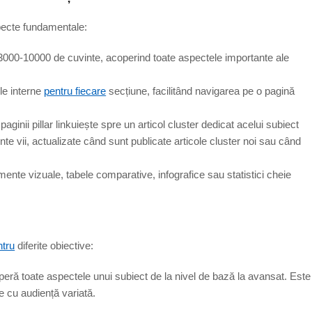
ecte fundamentale:
ei 3000-10000 de cuvinte, acoperind toate aspectele importante ale
le interne
pentru fiecare
secțiune, facilitând navigarea pe o pagină
paginii pillar linkuiește spre un articol cluster dedicat acelui subiect
nte vii, actualizate când sunt publicate articole cluster noi sau când
lemente vizuale, tabele comparative, infografice sau statistici cheie
ntru
diferite obiective:
ră toate aspectele unui subiect de la nivel de bază la avansat. Este
e cu audiență variată.