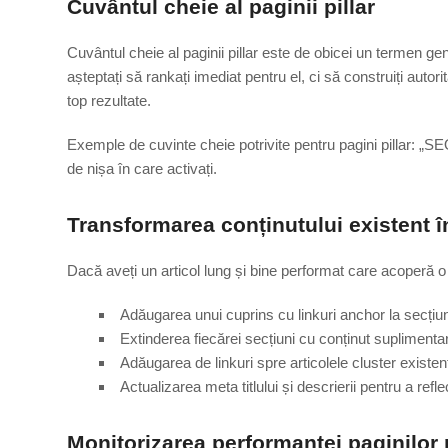
Cuvântul cheie al paginii pillar
Cuvântul cheie al paginii pillar este de obicei un termen ge
așteptați să rankați imediat pentru el, ci să construiți autori
top rezultate.
Exemple de cuvinte cheie potrivite pentru pagini pillar: „SEO”
de nișa în care activați.
Transformarea conținutului existent în
Dacă aveți un articol lung și bine performat care acoperă o t
Adăugarea unui cuprins cu linkuri anchor la secțiun
Extinderea fiecărei secțiuni cu conținut supliment
Adăugarea de linkuri spre articolele cluster existente
Actualizarea meta titlului și descrierii pentru a re
Monitorizarea performanței paginilor p