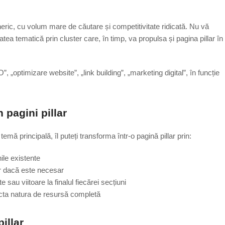
neric, cu volum mare de căutare și competitivitate ridicată. Nu vă
tatea tematică prin cluster care, în timp, va propulsa și pagina pillar în
, „optimizare website”, „link building”, „marketing digital”, în funcție
 pagini pillar
emă principală, îl puteți transforma într-o pagină pillar prin:
ile existente
ar dacă este necesar
 sau viitoare la finalul fiecărei secțiuni
flecta natura de resursă completă
illar