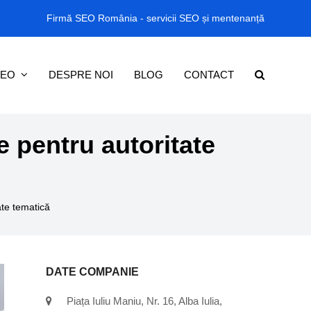
Firmă SEO România - servicii SEO și mentenanță
SEO
DESPRE NOI
BLOG
CONTACT
te pentru autoritate
tate tematică
DATE COMPANIE
Piața Iuliu Maniu, Nr. 16, Alba Iulia,