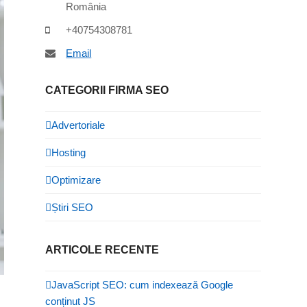
România
+40754308781
Email
CATEGORII FIRMA SEO
Advertoriale
Hosting
Optimizare
Știri SEO
ARTICOLE RECENTE
JavaScript SEO: cum indexează Google
conținut JS