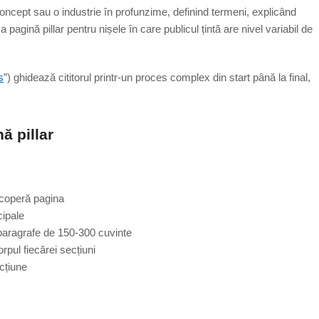
oncept sau o industrie în profunzime, definind termeni, explicând
agină pillar pentru nișele în care publicul țintă are nivel variabil de
s
”) ghidează cititorul printr-un proces complex din start până la final,
ă pillar
 acoperă pagina
cipale
 paragrafe de 150-300 cuvinte
orpul fiecărei secțiuni
ecțiune