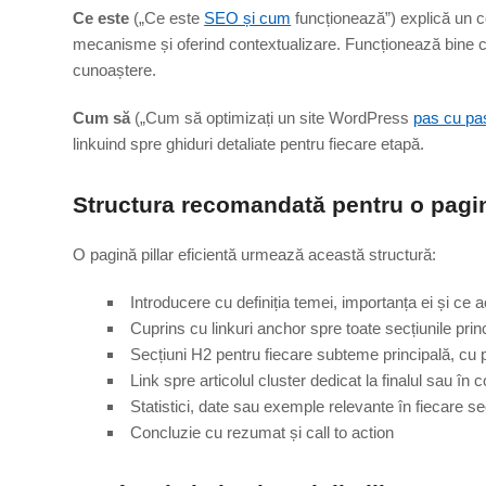
Ce este
(„Ce este
SEO și cum
funcționează”) explică un c
mecanisme și oferind contextualizare. Funcționează bine ca p
cunoaștere.
Cum să
(„Cum să optimizați un site WordPress
pas cu pa
linkuind spre ghiduri detaliate pentru fiecare etapă.
Structura recomandată pentru o pagin
O pagină pillar eficientă urmează această structură:
Introducere cu definiția temei, importanța ei și ce
Cuprins cu linkuri anchor spre toate secțiunile prin
Secțiuni H2 pentru fiecare subteme principală, cu
Link spre articolul cluster dedicat la finalul sau în c
Statistici, date sau exemple relevante în fiecare s
Concluzie cu rezumat și call to action