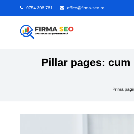
0754 308 781
office@firma-seo.ro
Pillar pages: cum c
Prima pagi