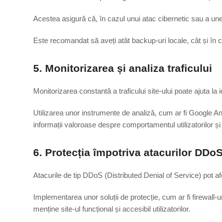
Acestea asigură că, în cazul unui atac cibernetic sau a unei 
Este recomandat să aveți atât backup-uri locale, cât și în c
5. Monitorizarea și analiza traficului
Monitorizarea constantă a traficului site-ului poate ajuta la i
Utilizarea unor instrumente de analiză, cum ar fi Google Ana
informații valoroase despre comportamentul utilizatorilor și 
6. Protecția împotriva atacurilor DDo
Atacurile de tip DDoS (Distributed Denial of Service) pot afe
Implementarea unor soluții de protecție, cum ar fi firewall-u
menține site-ul funcțional și accesibil utilizatorilor.