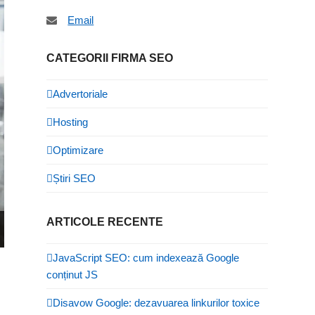
Email
CATEGORII FIRMA SEO
Advertoriale
Hosting
Optimizare
Știri SEO
ARTICOLE RECENTE
JavaScript SEO: cum indexează Google
conținut JS
Disavow Google: dezavuarea linkurilor toxice