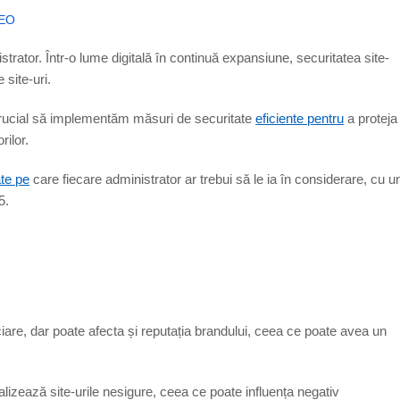
SEO
strator. Într-o lume digitală în continuă expansiune, securitatea site-
 site-uri.
crucial să implementăm măsuri de securitate
eficiente pentru
a proteja
rilor.
ate pe
care fiecare administrator ar trebui să le ia în considerare, cu u
5.
.
iare, dar poate afecta și reputația brandului, ceea ce poate avea un
izează site-urile nesigure, ceea ce poate influența negativ