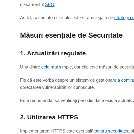
clasamentul
SEO
.
Astfel, securitatea site-ului este strâns legată de
strategia 
Măsuri esențiale de Securitate
1. Actualizări regulate
Una dintre
cele mai
simple, dar eficiente măsuri de securita
Fie că este vorba despre un sistem de gestionare
a conținu
corectarea vulnerabilităților cunoscute.
Este recomandat să verificați periodic dacă există actualiză
2. Utilizarea HTTPS
Implementarea HTTPS este esențială
pentru securitate
a si