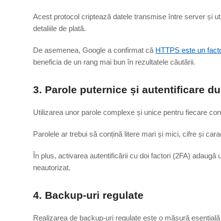
Acest protocol criptează datele transmise între server și uti
detaliile de plată.
De asemenea, Google a confirmat că
HTTPS este un fact
beneficia de un rang mai bun în rezultatele căutării.
3. Parole puternice și autentificare d
Utilizarea unor parole complexe și unice pentru fiecare cont 
Parolele ar trebui să conțină litere mari și mici, cifre și car
În plus, activarea autentificării cu doi factori (2FA) adaugă
neautorizat.
4. Backup-uri regulate
Realizarea de backup-uri regulate este o măsură esențială î