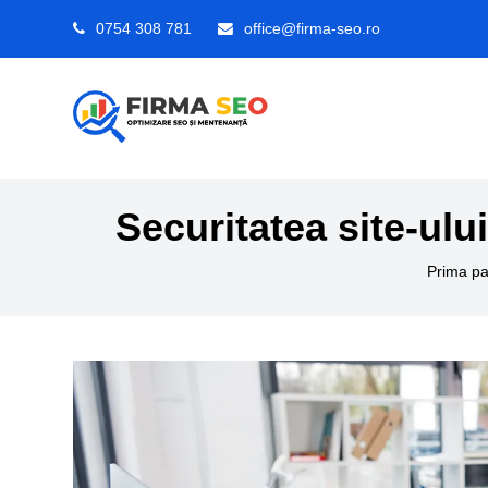
0754 308 781
office@firma-seo.ro
Securitatea site-ulu
Prima pa