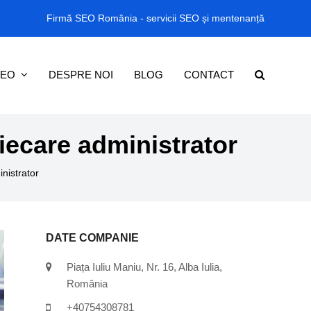
Firmă SEO România - servicii SEO și mentenanță
SEO
DESPRE NOI
BLOG
CONTACT
fiecare administrator
inistrator
DATE COMPANIE
Piața Iuliu Maniu, Nr. 16, Alba Iulia,
România
+40754308781