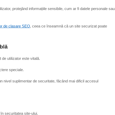
lizator, protejând informațiile sensibile, cum ar fi datele personale sau
or de clasare SEO
, ceea ce înseamnă că un site securizat poate
ublă
de utilizator este vitală.
actere speciale.
 un nivel suplimentar de securitate, făcând mai dificil accesul
n securitatea site-ului.