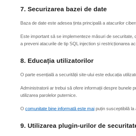
7. Securizarea bazei de date
Baza de date este adesea ținta principală a atacurilor ciber
Este important să se implementeze măsuri de securitate, cum
a preveni atacurile de tip SQL injection și restricționarea ac
8. Educația utilizatorilor
O parte esențială a securității site-ului este educația utilizato
Administratorii ar trebui să ofere informații despre bunele p
utilizarea parolelor puternice.
O
comunitate bine informată este mai
puțin susceptibilă la 
9. Utilizarea plugin-urilor de securitat