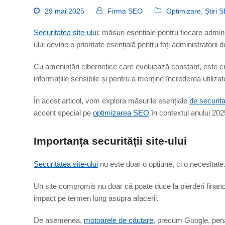
29 mai 2025
Firma SEO
Optimizare
,
Știri 
Securitatea site-ului
: măsuri esențiale pentru fiecare admini
ului devine o prioritate esențială pentru toți administratorii de
Cu amenințări cibernetice care evoluează constant, este 
informațiile sensibile și pentru a menține încrederea utilizato
În acest articol, vom explora măsurile esențiale
de securit
accent special pe
optimizarea SEO
în contextul anului 202
Importanța securității site-ului
Securitatea site-ului
nu este doar o opțiune, ci o necesitate
Un site compromis nu doar că poate duce la pierderi financ
impact pe termen lung asupra afacerii.
De asemenea,
motoarele de căutare
, precum Google, penal