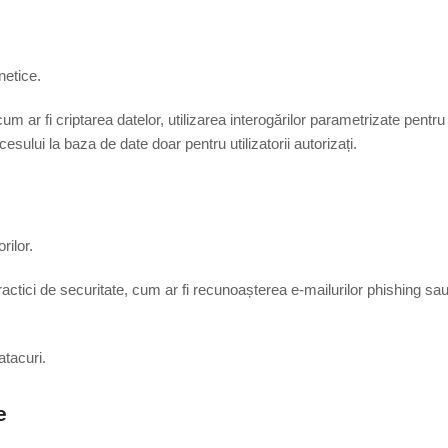
netice.
 ar fi criptarea datelor, utilizarea interogărilor parametrizate pentru
cesului la baza de date doar pentru utilizatorii autorizați.
rilor.
ractici de securitate, cum ar fi recunoașterea e-mailurilor phishing sa
atacuri.
e