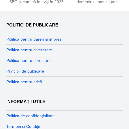
previous
next
SEO și cum să le eviți în 2025
domeniului pas cu pas
post:
post:
POLITICI DE PUBLICARE
Politica pentru păreri și impresii
Politica pentru diversitate
Politica pentru corectare
Principii de publicare
Politica pentru etică
INFORMAȚII UTILE
Politica de confidențialitate
Termeni și Condiții