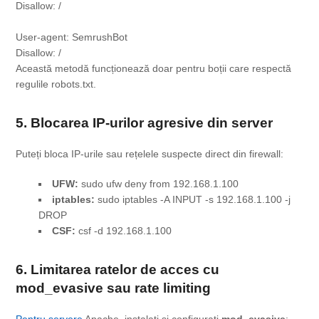
Disallow: /

User-agent: SemrushBot

Această metodă funcționează doar pentru boții care respectă
regulile robots.txt.
5. Blocarea IP-urilor agresive din server
Puteți bloca IP-urile sau rețelele suspecte direct din firewall:
UFW:
sudo ufw deny from 192.168.1.100
iptables:
sudo iptables -A INPUT -s 192.168.1.100 -j
DROP
CSF:
csf -d 192.168.1.100
6. Limitarea ratelor de acces cu
mod_evasive sau rate limiting
Pentru servere
Apache, instalați și configurați
mod_evasive
: