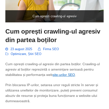
Cum oprești crawling-ul agresiv
Cum oprești crawling-ul agresiv
din partea boților
23 august 2025
Firma SEO
Optimizare
,
Știri SEO
Cum oprești crawling-ul agresiv din partea boților. Crawling-ul
agresiv al boților reprezintă o amenințare serioasă pentru
stabilitatea și performanța web
site-urilor SEO
.
Prin blocarea IP-urilor, setarea unor reguli stricte în server și
utilizarea uneltelor de monitorizare, puteți preveni consumul
abuziv de resurse și proteja buna funcționare a website-ului
dumneavoastră.