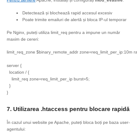
Detectează și blochează rapid accesul excesiv
Poate trimite emailuri de alertă și bloca IP-ul temporar
Pe Nginx, puteți utiliza
limit_req
pentru a impune un număr
maxim de cereri:
limit_req_zone $binary_remote_addr zone=req_limit_per_ip:10m rat
server {

  location / {

    limit_req zone=req_limit_per_ip burst=5;

  }

7. Utilizarea .htaccess pentru blocare rapidă
În cazul unui website pe Apache, puteți bloca boți pe baza user-
agentului: