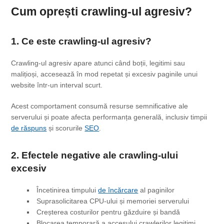
Cum oprești crawling-ul agresiv?
1. Ce este crawling-ul agresiv?
Crawling-ul agresiv apare atunci când boții, legitimi sau
malițioși, accesează în mod repetat și excesiv paginile unui
website într-un interval scurt.
Acest comportament consumă resurse semnificative ale
serverului și poate afecta performanța generală, inclusiv timpii
de răspuns
și scorurile
SEO
.
2. Efectele negative ale crawling-ului
excesiv
Încetinirea timpului
de încărcare
al paginilor
Suprasolicitarea CPU-ului și memoriei serverului
Creșterea costurilor pentru găzduire și bandă
Blocarea temporară a accesului crawlerilor legitimi