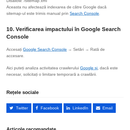
Aceasta nu afectează indexarea de către Google dacă
sitemap-ul este trimis manual prin
Search Console
.
10. Verificarea impactului
în Google
Search
Console
Accesați
Google Search Console
→ Setări → Rată de
accesare.
Aici puteți analiza activitatea crawlerului
Google și
, dacă este
necesar, solicitați o limitare temporară a crawlării.
Rețele sociale
Twitter
Facebook
LinkedIn
Email
Articole recomandate