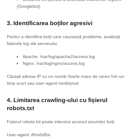
(Googlebot)
3. Identificarea boților agresivi
Pentru a identifica boții care cauzează probleme, analizați
fișierele log ale serverului:
Apache:
/var/log/apache2/access.log
Nginx:
/var/log/nginx/access.log
Căutați adrese IP cu un număr foarte mare de cereri într-un
timp scurt sau user-agent neobișnuit.
4. Limitarea crawling-ului cu fișierul
robots.txt
Fișierul
robots.txt
poate interzice accesul anumitor boți:
User-agent: AhrefsBot
