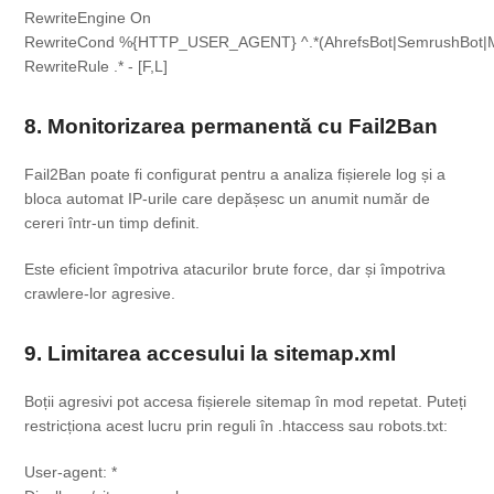
RewriteEngine On

RewriteCond %{HTTP_USER_AGENT} ^.*(AhrefsBot|SemrushBot|MJ
8. Monitorizarea permanentă cu Fail2Ban
Fail2Ban poate fi configurat pentru a analiza fișierele log și a
bloca automat IP-urile care depășesc un anumit număr de
cereri într-un timp definit.
Este eficient împotriva atacurilor brute force, dar și împotriva
crawlere-lor agresive.
9. Limitarea accesului la sitemap.xml
Boții agresivi pot accesa fișierele sitemap în mod repetat. Puteți
restricționa acest lucru prin reguli în
.htaccess
sau
robots.txt
:
User-agent: *
