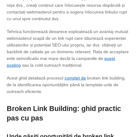
nișa dvs., creați conținut care înlocuiește resursa dispărută și
contactați webmasterul pentru a sugera înlocuirea linkului rupt
cu unul spre conținutul dvs.
Tehnica funcționează deoarece exploatează un avantaj mutual:
webmasterul scapă de un link rupt care dăunează experienței
utilizatorilor și potențial SEO-ului propriu, iar dvs. obțineți un
backlink de calitate pe un domeniu relevant. Rata de acceptare
este semnificativ mai mare decât la campaniile de
guest
posting
sau la cold outreach tradițional.
Acest ghid detaliază procesul
complet de
broken link building,
de la identificarea oportunităților până la template-urile de
outreach eficiente.
Broken
Link Building
: ghid practic
pas cu pas
Unde găsiți oportunități de broken
link