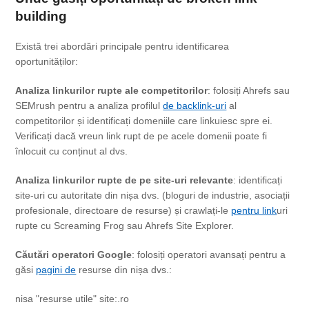
building
Există trei abordări principale pentru identificarea
oportunităților:
Analiza linkurilor rupte ale competitorilor
: folosiți Ahrefs sau
SEMrush pentru a analiza profilul
de backlink-uri
al
competitorilor și identificați domeniile care linkuiesc spre ei.
Verificați dacă vreun link rupt de pe acele domenii poate fi
înlocuit cu conținut al dvs.
Analiza linkurilor rupte de pe site-uri relevante
: identificați
site-uri cu autoritate din nișa dvs. (bloguri de industrie, asociații
profesionale, directoare de resurse) și crawlați-le
pentru link
uri
rupte cu Screaming Frog sau Ahrefs Site Explorer.
Căutări operatori Google
: folosiți operatori avansați pentru a
găsi
pagini de
resurse din nișa dvs.:
nisa "resurse utile" site:.ro
