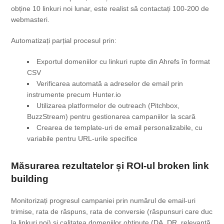
obține 10 linkuri noi lunar, este realist să contactați 100-200 de
webmasteri.
Automatizați parțial procesul prin:
Exportul domeniilor cu linkuri rupte din Ahrefs în format
CSV
Verificarea automată a adreselor de email prin
instrumente precum Hunter.io
Utilizarea platformelor de outreach (Pitchbox,
BuzzStream) pentru gestionarea campaniilor la scară
Crearea de template-uri de email personalizabile, cu
variabile pentru URL-urile specifice
Măsurarea rezultatelor și ROI-ul broken link
building
Monitorizați progresul campaniei prin numărul de email-uri
trimise, rata de răspuns, rata de conversie (răspunsuri care duc
la linkuri noi) și calitatea domeniilor obținute (DA, DR, relevanță