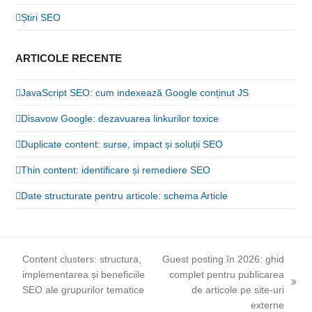
Știri SEO
ARTICOLE RECENTE
JavaScript SEO: cum indexează Google conținut JS
Disavow Google: dezavuarea linkurilor toxice
Duplicate content: surse, impact și soluții SEO
Thin content: identificare și remediere SEO
Date structurate pentru articole: schema Article
Content clusters: structura,
Guest posting în 2026: ghid
implementarea și beneficiile
complet pentru publicarea
previous
next
SEO ale grupurilor tematice
de articole pe site-uri
post:
post:
externe