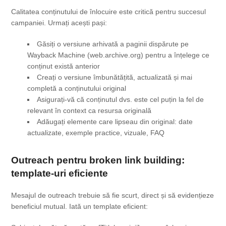
Calitatea conținutului de înlocuire este critică pentru succesul
campaniei. Urmați acești pași:
Găsiți o versiune arhivată a paginii dispărute pe
Wayback Machine (web.archive.org) pentru a înțelege ce
conținut există anterior
Creați o versiune îmbunătățită, actualizată și mai
completă a conținutului original
Asigurați-vă că conținutul dvs. este cel puțin la fel de
relevant în context ca resursa originală
Adăugați elemente care lipseau din original: date
actualizate, exemple practice, vizuale, FAQ
Outreach pentru broken link building:
template-uri eficiente
Mesajul de outreach trebuie să fie scurt, direct și să evidențieze
beneficiul mutual. Iată un template eficient: