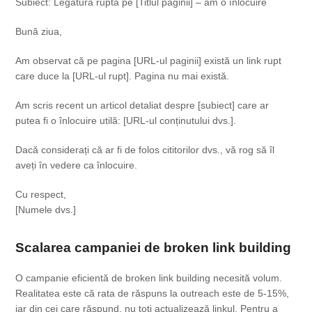
Subiect: Legătură ruptă pe [Titlul paginii] – am o înlocuire
Bună ziua,
Am observat că pe pagina [URL-ul paginii] există un link rupt
care duce la [URL-ul rupt]. Pagina nu mai există.
Am scris recent un articol detaliat despre [subiect] care ar
putea fi o înlocuire utilă: [URL-ul conținutului dvs.].
Dacă considerați că ar fi de folos cititorilor dvs., vă rog să îl
aveți în vedere ca înlocuire.
Cu respect,
[Numele dvs.]
Scalarea campaniei de broken link building
O campanie eficientă de broken link building necesită volum.
Realitatea este că rata de răspuns la outreach este de 5-15%,
iar din cei care răspund, nu toți actualizează linkul. Pentru a