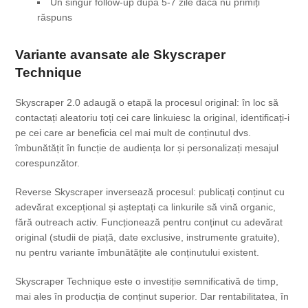
Un singur follow-up după 5-7 zile dacă nu primiți
răspuns
Variante avansate ale Skyscraper
Technique
Skyscraper 2.0 adaugă o etapă la procesul original: în loc să
contactați aleatoriu toți cei care linkuiesc la original, identificați-i
pe cei care ar beneficia cel mai mult de conținutul dvs.
îmbunătățit în funcție de audiența lor și personalizați mesajul
corespunzător.
Reverse Skyscraper inversează procesul: publicați conținut cu
adevărat excepțional și așteptați ca linkurile să vină organic,
fără outreach activ. Funcționează pentru conținut cu adevărat
original (studii de piață, date exclusive, instrumente gratuite),
nu pentru variante îmbunătățite ale conținutului existent.
Skyscraper Technique este o investiție semnificativă de timp,
mai ales în producția de conținut superior. Dar rentabilitatea, în