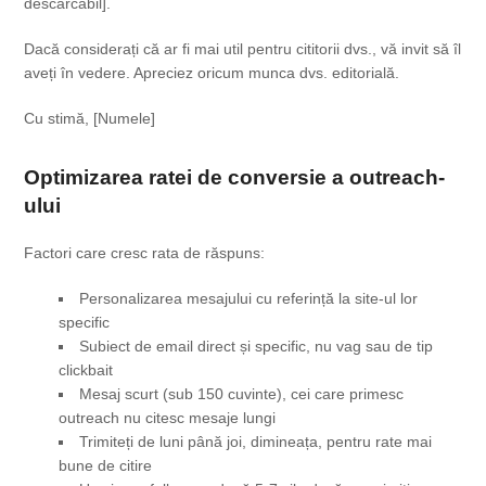
descărcabil].
Dacă considerați că ar fi mai util pentru cititorii dvs., vă invit să îl
aveți în vedere. Apreciez oricum munca dvs. editorială.
Cu stimă, [Numele]
Optimizarea ratei de conversie a outreach-
ului
Factori care cresc rata de răspuns:
Personalizarea mesajului cu referință la site-ul lor
specific
Subiect de email direct și specific, nu vag sau de tip
clickbait
Mesaj scurt (sub 150 cuvinte), cei care primesc
outreach nu citesc mesaje lungi
Trimiteți de luni până joi, dimineața, pentru rate mai
bune de citire