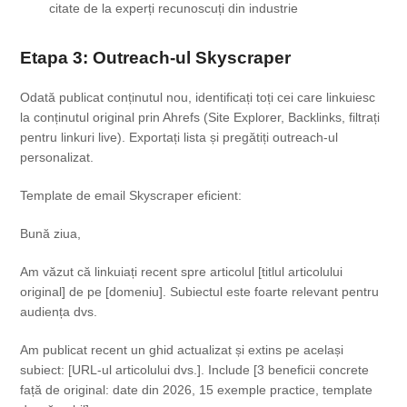
citate de la experți recunoscuți din industrie
Etapa 3: Outreach-ul Skyscraper
Odată publicat conținutul nou, identificați toți cei care linkuiesc
la conținutul original prin Ahrefs (Site Explorer, Backlinks, filtrați
pentru linkuri live). Exportați lista și pregătiți outreach-ul
personalizat.
Template de email Skyscraper eficient:
Bună ziua,
Am văzut că linkuiați recent spre articolul [titlul articolului
original] de pe [domeniu]. Subiectul este foarte relevant pentru
audiența dvs.
Am publicat recent un ghid actualizat și extins pe același
subiect: [URL-ul articolului dvs.]. Include [3 beneficii concrete
față de original: date din 2026, 15 exemple practice, template