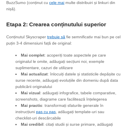
BuzzSumo (conținut cu
cele mai
multe distribuiri și linkuri din
nișă).
Etapa 2: Crearea conținutului superior
Conținutul Skyscraper
trebuie să
fie semnificativ mai bun pe cel
puțin 3-4 dimensiuni față de original:
Mai complet
: acoperiți toate aspectele pe care
originalul le omite, adăugați secțiuni noi, exemple
suplimentare, cazuri de utilizare
Mai actualizat
: înlocuiți datele și statisticile depășite cu
surse recente, adăugați evoluțiile din domeniu după data
publicării originalului
Mai vizual
: adăugați infografice, tabele comparative,
screenshots, diagrame care facilitează înțelegerea
Mai practic
: transformați sfaturile generale în
instrucțiuni
pas cu pas
, adăugați template-uri sau
checklist-uri descărcabile
Mai credibil
: citați studii și surse primare, adăugați