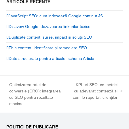
ARTICOLE RECENTE
JavaScript SEO: cum indexează Google conținut JS
Disavow Google: dezavuarea linkurilor toxice
Duplicate content: surse, impact și soluții SEO
Thin content: identificare și remediere SEO
Date structurate pentru articole: schema Article
Optimizarea ratei de
KPI-uri SEO: ce metrici
conversie (CRO): integrarea
cu adevărat contează și
next
previous
cu SEO pentru rezultate
cum le raportați clienților
post:
post:
maxime
POLITICI DE PUBLICARE