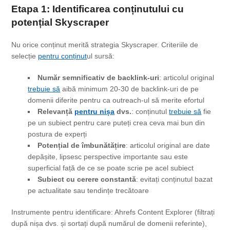
Etapa 1: Identificare
a conținutului
cu
potențial Skyscraper
Nu orice conținut merită strategia Skyscraper. Criteriile de
selecție
pentru conținut
ul sursă:
Număr semnificativ de backlink-uri
: articolul original
trebuie să
aibă minimum 20-30 de backlink-uri de pe
domenii diferite pentru ca outreach-ul să merite efortul
Relevanță
pentru nișa
dvs.
: conținutul
trebuie să
fie
pe un subiect pentru care puteți crea ceva mai bun din
postura de experți
Potențial de îmbunătățire
: articolul original are date
depășite, lipsesc perspective importante sau este
superficial față de ce se poate scrie pe acel subiect
Subiect cu cerere constantă
: evitați conținutul bazat
pe actualitate sau tendințe trecătoare
Instrumente pentru identificare: Ahrefs Content Explorer (filtrați
după nișa dvs. și sortați după numărul de domenii referinte),