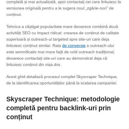
completă și mai actualizată, apoi contactați cei care linkuiesc la
versiunea originală pentru a le sugera noul „zgârie-nori” de
conținut.
Tehnica a câștigat popularitate mare deoarece combină două
activități SEO cu impact ridicat: crearea de conținut de calitate
superioară și outreach-ul targeted spre site-uri care deja
linkuiesc conținut similar. Rata
de conversie
a outreach-ului
este semnificativ mai mare față de cold outreach tradițional,
deoarece contactați site-uri care au demonstrat deja că
linkuiesc conținut din nișa dvs.
Acest ghid detaliază procesul complet Skyscraper Technique,
de la identificarea oportunităților până la scalarea campaniei.
Skyscraper Technique: metodologie
completă pentru backlink-uri prin
conținut