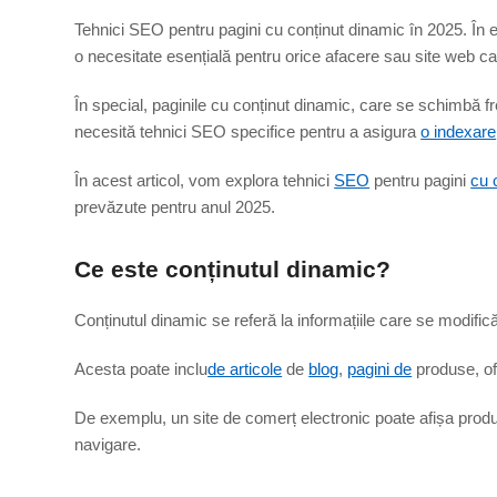
Tehnici SEO pentru pagini cu conținut dinamic în 2025. În e
o necesitate esențială pentru orice afacere sau site web car
În special, paginile cu conținut dinamic, care se schimbă frec
necesită tehnici SEO specifice pentru a asigura
o indexare
În acest articol, vom explora tehnici
SEO
pentru pagini
cu 
prevăzute pentru anul 2025.
Ce este conținutul dinamic?
Conținutul dinamic se referă la informațiile care se modifică
Acesta poate inclu
de articole
de
blog
,
pagini de
produse, ofe
De exemplu, un site de comerț electronic poate afișa produse 
navigare.