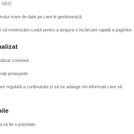
ru SEO.
umului mare de date pe care le gestionează.
i să minimizăm codul pentru a asigura o încărcare rapidă a paginilor.
ualizat
ualizat constant.
ații proaspete.
e regulată a conținutului și să se adauge noi informații care să
ile
să fie o prioritate.