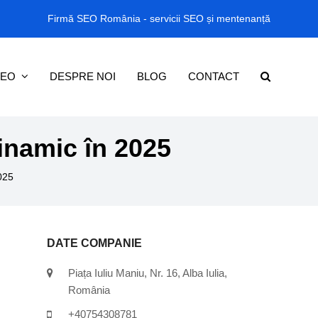
Firmă SEO România - servicii SEO și mentenanță
SEO
DESPRE NOI
BLOG
CONTACT
inamic în 2025
025
DATE COMPANIE
Piața Iuliu Maniu, Nr. 16, Alba Iulia,
România
+40754308781