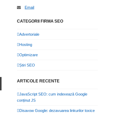
Email
CATEGORII FIRMA SEO
Advertoriale
Hosting
Optimizare
Știri SEO
ARTICOLE RECENTE
JavaScript SEO: cum indexează Google
conținut JS
Disavow Google: dezavuarea linkurilor toxice