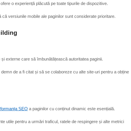
ofere o experiență plăcută pe toate tipurile de dispozitive.
că versiunile mobile ale paginilor sunt considerate prioritare.
ilding
ne și externe care să îmbunătățească autoritatea paginii.
demn de a fi citat și să se colaboreze cu alte site-uri pentru a obține
erformanța SEO
a paginilor cu conținut dinamic este esențială.
tile pentru a urmări traficul, ratele de respingere și alte metrici