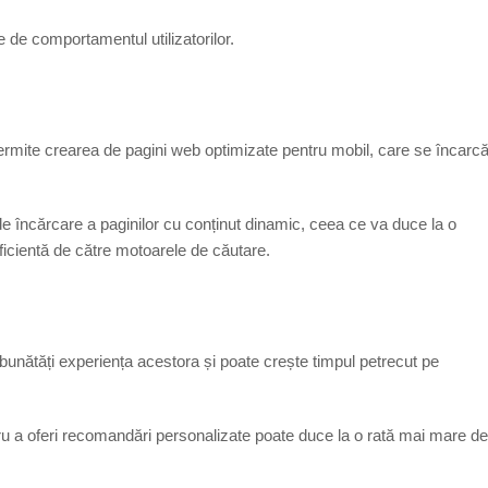
e de comportamentul utilizatorilor.
rmite crearea de pagini web optimizate pentru mobil, care se încarc
 încărcare a paginilor cu conținut dinamic, ceea ce va duce la o
eficientă de către motoarele de căutare.
îmbunătăți experiența acestora și poate crește timpul petrecut pe
tru a oferi recomandări personalizate poate duce la o rată mai mare d