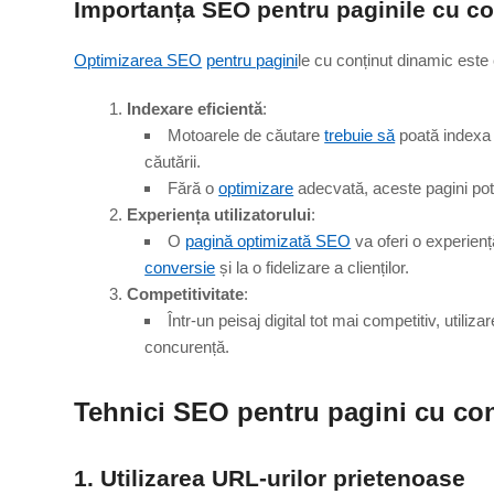
Importanța
SEO pentru
paginile cu co
Optimizarea SEO
pentru pagini
le cu conținut dinamic este
Indexare eficientă
:
Motoarele de căutare
trebuie să
poată indexa c
căutării.
Fără o
optimizare
adecvată, aceste pagini pot 
Experiența utilizatorului
:
O
pagină optimizată SEO
va oferi o experienț
conversie
și la o fidelizare a clienților.
Competitivitate
:
Într-un peisaj digital tot mai competitiv, utiliza
concurență.
Tehnici
SEO pentru
pagini cu con
1. Utilizarea URL-urilor prietenoase