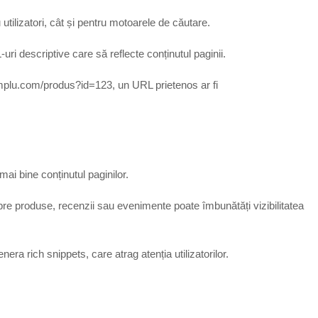
 utilizatori, cât și pentru motoarele de căutare.
ri descriptive care să reflecte conținutul paginii.
plu.com/produs?id=123
, un URL prietenos ar fi
ai bine conținutul paginilor.
re produse, recenzii sau evenimente poate îmbunătăți vizibilitatea
ra rich snippets, care atrag atenția utilizatorilor.