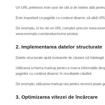
Un URL prietenos este ușor de citit și de înțeles atât pentru
Este important ca paginile cu conținut dinamic să aibă URL-u
De exemplu, în loc de un URL complex precum
www.exem
www.exemplu.com/produs/nume-produs
.
2. Implementarea datelor structurate
Datele structurate ajută motoarele de căutare să înțeleagă m
Utilizarea schema markup pentru a marca informațiile desp
paginilor cu conținut dinamic în rezultatele căutării.
De exemplu, utilizarea markup-ului pentru recenzii poate gene
3. Optimizarea vitezei de încărcare