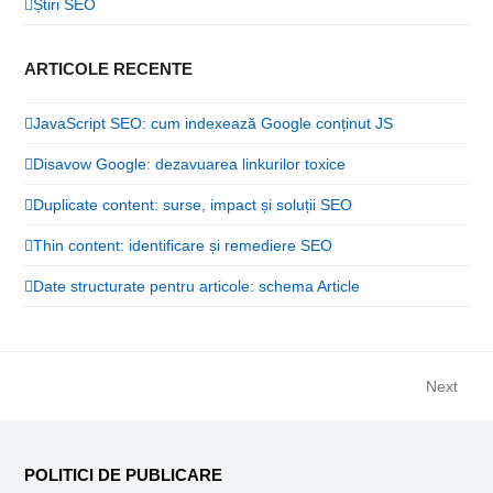
Știri SEO
ARTICOLE RECENTE
JavaScript SEO: cum indexează Google conținut JS
Disavow Google: dezavuarea linkurilor toxice
Duplicate content: surse, impact și soluții SEO
Thin content: identificare și remediere SEO
Date structurate pentru articole: schema Article
Next
next
post:
POLITICI DE PUBLICARE