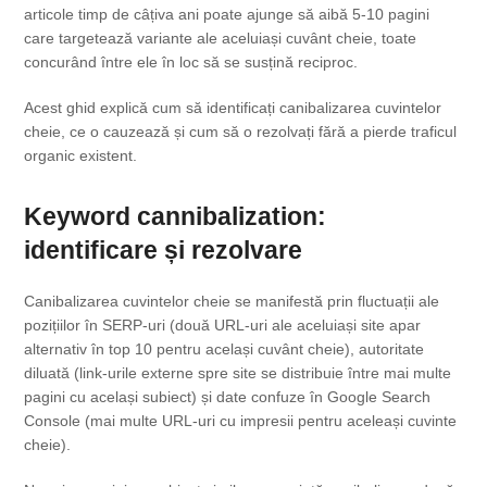
articole timp de câțiva ani poate ajunge să aibă 5-10 pagini
care targetează variante ale aceluiași cuvânt cheie, toate
concurând între ele în loc să se susțină reciproc.
Acest ghid explică cum să identificați canibalizarea cuvintelor
cheie, ce o cauzează și cum să o rezolvați fără a pierde traficul
organic existent.
Keyword cannibalization:
identificare și rezolvare
Canibalizarea cuvintelor cheie se manifestă prin fluctuații ale
pozițiilor în SERP-uri (două URL-uri ale aceluiași site apar
alternativ în top 10 pentru același cuvânt cheie), autoritate
diluată (link-urile externe spre site se distribuie între mai multe
pagini cu același subiect) și date confuze în Google Search
Console (mai multe URL-uri cu impresii pentru aceleași cuvinte
cheie).