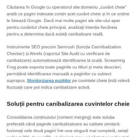
Căutarea în Google cu operatorul site:domeniu „cuvânt cheie”
arată ce pagini indexate conțin acel cuvânt cheie și în ce ordine
le listează Google. Dacă mai multe pagini ale site-ului apar
pentru cuvântul cheie principal, analizați intenția fiecăreia
pentru a determina dacă există canibalizare reală.
Instrumente SEO precum Semrush (funcția Cannibalization
Checker) și Ahrefs (raportul Site Audit cu verificare de
canibalizare) automatizează identificarea la scală. Screaming
Frog poate exporta toate paginile cu titluri și meta descrieri,
permițând identificarea manuală a paginilor cu subiect
suprapus.
Monitorizarea pozițiilor
pe cuvintele cheie țintă relevă
fluctuații care pot indica canibalizare activă.
Soluții pentru canibalizarea cuvintelor cheie
Consolidarea conținutului (content merging) este soluția
preferată când paginile canibalizatoare au calitate similară:
fuzionați cele două pagini într-una singură mai completă, setați