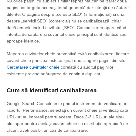
Nu orice pagini cu subiect similar reprezintă canibalizare: două
pagini pot targeta aceeași temă generală dar intenții de căutare
diferite. O pagină despre „ce este SEO” (informațional) și una
despre „servicii SEO” (comercial) nu se canibalizează, chiar
dacă ambele includ cuvântul „SEO”. Canibalizarea apare când
intenția de căutare și cuvântul cheie principal sunt identice sau
aproape identice.
Maparea cuvintelor cheie preventivă evită canibalizarea: fiecare
cuvânt cheie principal este asignat unei singure pagini din site.
Cercetarea cuvintelor cheie
corelată cu auditul paginilor
existente previne adăugarea de conținut duplicat.
Cum să identificați canibalizarea
Google Search Console este primul instrument de verificare: în
raportul Performance, selectați un cuvânt cheie și verificați câte
URL-uri au impresii pentru acesta. Dacă 2-3 URL-uri ale site-
ului apar pentru același cuvânt cheie cu distribuție apropiată de
clicuri, aveți posibil un caz de canibalizare.