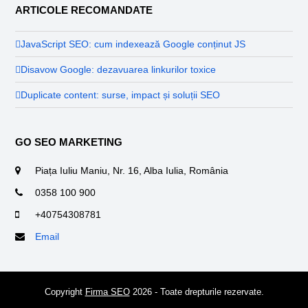
ARTICOLE RECOMANDATE
JavaScript SEO: cum indexează Google conținut JS
Disavow Google: dezavuarea linkurilor toxice
Duplicate content: surse, impact și soluții SEO
GO SEO MARKETING
Piața Iuliu Maniu, Nr. 16, Alba Iulia, România
0358 100 900
+40754308781
Email
Copyright
Firma SEO
2026 - Toate drepturile rezervate.