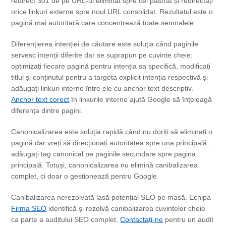
redirect 301 de pe URL-ul eliminat spre cel păstrat și redirectați
orice linkuri externe spre noul URL consolidat. Rezultatul este o
pagină mai autoritară care concentrează toate semnalele.
Diferențierea intenției de căutare este soluția când paginile
servesc intenții diferite dar se suprapun pe cuvinte cheie:
optimizați fiecare pagină pentru intenția sa specifică, modificați
titlul și conținutul pentru a targeta explicit intenția respectivă și
adăugați linkuri interne între ele cu anchor text descriptiv.
Anchor text corect
în linkurile interne ajută Google să înțeleagă
diferența dintre pagini.
Canonicalizarea este soluția rapidă când nu doriți să eliminați o
pagină dar vreți să direcționați autoritatea spre una principală:
adăugați tag canonical pe paginile secundare spre pagina
principală. Totuși, canonicalizarea nu elimină canibalizarea
complet, ci doar o gestionează pentru Google.
Canibalizarea nerezolvată lasă potențial SEO pe masă. Echipa
Firma SEO
identifică și rezolvă canibalizarea cuvintelor cheie
ca parte a auditului SEO complet.
Contactați-ne
pentru un audit