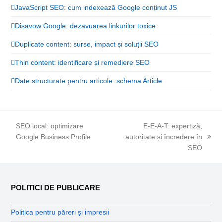
JavaScript SEO: cum indexează Google conținut JS
Disavow Google: dezavuarea linkurilor toxice
Duplicate content: surse, impact și soluții SEO
Thin content: identificare și remediere SEO
Date structurate pentru articole: schema Article
SEO local: optimizare
E-E-A-T: expertiză,
previous
Google Business Profile
autoritate și încredere în
next
post:
SEO
post:
POLITICI DE PUBLICARE
Politica pentru păreri și impresii