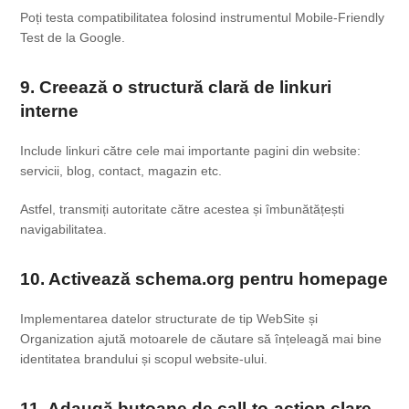
Poți testa compatibilitatea folosind instrumentul Mobile-Friendly
Test de la Google.
9. Creează o structură clară de linkuri
interne
Include linkuri către cele mai importante pagini din website:
servicii, blog, contact, magazin etc.
Astfel, transmiți autoritate către acestea și îmbunătățești
navigabilitatea.
10. Activează schema.org pentru homepage
Implementarea datelor structurate de tip
WebSite
și
Organization
ajută motoarele de căutare să înțeleagă mai bine
identitatea brandului și scopul website-ului.
11. Adaugă butoane de call-to-action clare