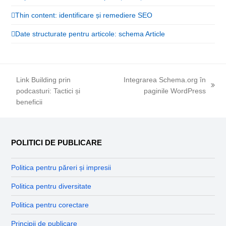
Thin content: identificare și remediere SEO
Date structurate pentru articole: schema Article
Link Building prin
Integrarea Schema.org în
next
podcasturi: Tactici și
paginile WordPress
previous
post:
beneficii
post:
POLITICI DE PUBLICARE
Politica pentru păreri și impresii
Politica pentru diversitate
Politica pentru corectare
Principii de publicare