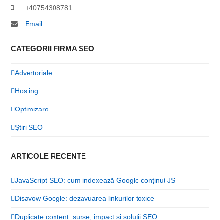
+40754308781
Email
CATEGORII FIRMA SEO
Advertoriale
Hosting
Optimizare
Știri SEO
ARTICOLE RECENTE
JavaScript SEO: cum indexează Google conținut JS
Disavow Google: dezavuarea linkurilor toxice
Duplicate content: surse, impact și soluții SEO